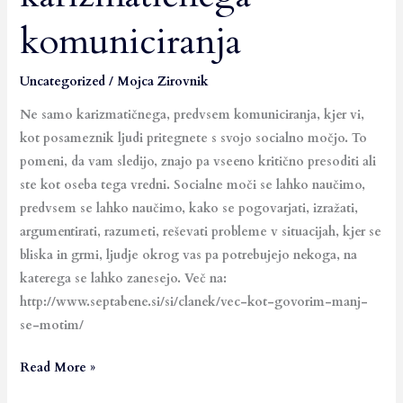
motim
komuniciranja
ali
devet
načel
Uncategorized
/
Mojca Zirovnik
karizmatičnega
Ne samo karizmatičnega, predvsem komuniciranja, kjer vi,
komuniciranja
kot posameznik ljudi pritegnete s svojo socialno močjo. To
pomeni, da vam sledijo, znajo pa vseeno kritično presoditi ali
ste kot oseba tega vredni. Socialne moči se lahko naučimo,
predvsem se lahko naučimo, kako se pogovarjati, izražati,
argumentirati, razumeti, reševati probleme v situacijah, kjer se
bliska in grmi, ljudje okrog vas pa potrebujejo nekoga, na
katerega se lahko zanesejo. Več na:
http://www.septabene.si/si/clanek/vec-kot-govorim-manj-
se-motim/
Read More »