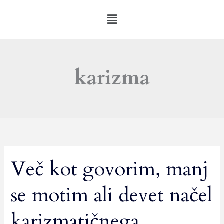
Skip
Menu
to
content
karizma
Več kot govorim, manj
Več
kot
se motim ali devet načel
govorim,
manj
karizmatičnega
se