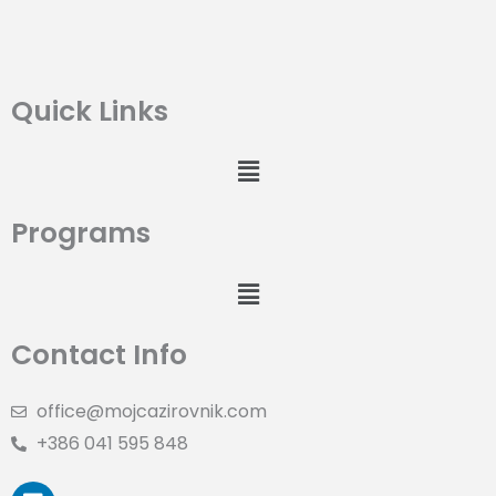
Quick Links
Menu
Programs
Menu
Contact Info
office@mojcazirovnik.com
+386 041 595 848
L