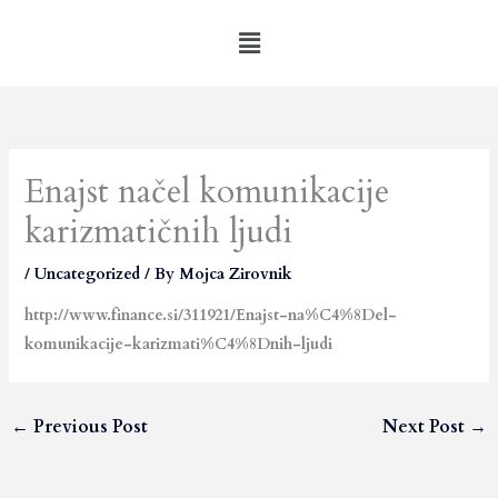
Skip
Menu
to
content
Enajst načel komunikacije
karizmatičnih ljudi
/
Uncategorized
/ By
Mojca Zirovnik
http://www.finance.si/311921/Enajst-na%C4%8Del-
komunikacije-karizmati%C4%8Dnih-ljudi
←
Previous Post
Next Post
→